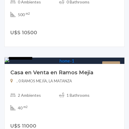
0 Ambientes
0 Bathrooms
m2
500
U$S 10500
B151-27
CASA
Casa en Venta en Ramos Mejía
, 0 RAMOS MEJÍA, LA MATANZA
2 Ambientes
1 Bathrooms
m2
40
U$S 11000