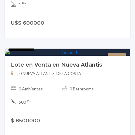
m2
1
U$S 600000
B151-20
LOTE
Lote en Venta en Nueva Atlantis
, 0 NUEVA ATLANTIS, DE LA COSTA
0 Ambientes
0 Bathrooms
m2
500
$ 8500000